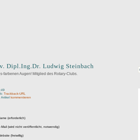
v. Dipl.Ing.Dr. Ludwig Steinbach
is-farbenen Augen! Mitglied des Rotary-Clubs.
:49
ck:
Trackback-URL
 Artikel
kommentieren
ame (erforderlich)
-Mail (wird nicht veröffentlicht, notwendig)
ebsite (freiwillig)