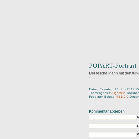
POPART-Portrait 
Der fesche Mann mit den türk
Datum: Sonntag, 17. Juni 2012 15
Themengebiet:
Allgemein
Trackba
Feed zum Beitrag:
RSS 2.0
Diesen
Kommentar abgeben
N
E
W