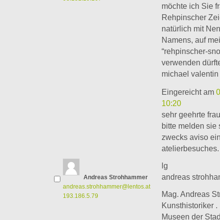
möchte ich Sie f
Rehpinscher Ze
natürlich mit Ne
Namens, auf mei
“rehpinscher-sno
verwenden dürft
michael valentin
Eingereicht am
10:20
sehr geehrte frau
bitte melden sie 
zwecks aviso ei
atelierbesuches.
lg
andreas strohh
Andreas Strohhammer
andreas.strohhammer@lentos.at
Mag. Andreas S
193.186.5.79
Kunsthistoriker .
Museen der Stad