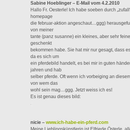
Sabine Hoeblinger – E-Mail vom 4.2.2010
Hallo Fr. Oesterle! Ich habe soeben durch „zufall
homepage
die februar-aktion angeschaut…ggg) herausgefun
von meiner
tante (panz susanne) ein kleines, aber sehr fei
geschenkt
bekommen habe. Sie hat mir nur gesagt, dass es 
da es sich um
ein pferdebild handelt, es bei mir in guten händen
jahren und hab
selber pferde. Oft wenn ich vorbeiging an diesem
von wem das
wohl sein mag…ggg. Jetzt weiss ich es!
Es ist genau dieses bild:
nicie –
www.ich-habe-ein-pferd.com
Meine Lieblingskünstlerin ist Elfriede Österle, al