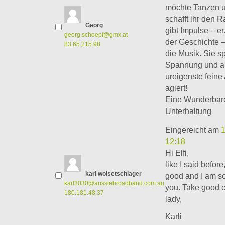
möchte Tanzen u
schafft ihr den R
Georg
gibt Impulse – er
georg.schoepf@gmx.at
der Geschichte – 
83.65.215.98
die Musik. Sie sp
Spannung und an
ureigenste feine 
agiert!
Eine Wunderbare
Unterhaltung
Eingereicht am
12:18
Hi Elfi,
like I said before
karl woisetschlager
good and I am s
karl3030@aussiebroadband.com.au
you. Take good c
180.181.48.37
lady,
Karli