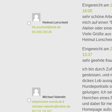
Eingereicht am
16:00
sehr schöne Arbe
mich auf einen “E
Helmut Lorscheid
HLorscheid@web.de
Atelier oder ein
93.206.158.38
Viele Grüße aus
Helmut Lorschei
Eingereicht am
10:37
sehr geehrte frau
ich bin durch Zuf
gestossen, und 
dickes Lob aussp
Hundeportraits s
gelungen. Ich se
Michael Valentin
Herrchen eines 
rehpinscher-snoob.de.tl
und dabei für m
michael-valentin@online.de
Homepage aufzu
93.131.19.167