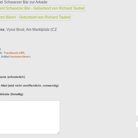
el Schwarzer Bär zur Arkade
ose
, Vyssi Brod, Am Marktplatz (CZ
4
ck:
Trackback-URL
 Artikel
kommentieren
ame (erforderlich)
-Mail (wird nicht veröffentlicht, notwendig)
ebsite (freiwillig)