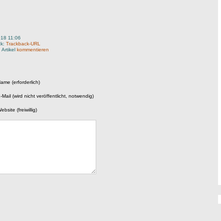
018 11:06
ck:
Trackback-URL
 Artikel
kommentieren
ame (erforderlich)
-Mail (wird nicht veröffentlicht, notwendig)
ebsite (freiwillig)