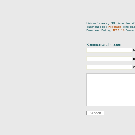
Datum: Sonntag, 30. Dezember 2
Themengebiet:
Allgemein
Trackba
Feed zum Beitrag:
RSS 2.0
Diesen
Kommentar abgeben
N
E
W