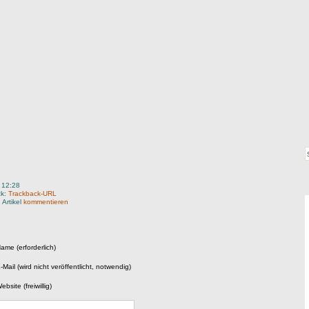
 12:28
ck:
Trackback-URL
 Artikel
kommentieren
ame (erforderlich)
-Mail (wird nicht veröffentlicht, notwendig)
ebsite (freiwillig)