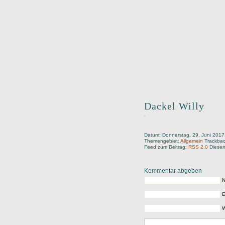
Dackel Willy
Datum: Donnerstag, 29. Juni 2017
Themengebiet:
Allgemein
Trackba
Feed zum Beitrag:
RSS 2.0
Diesen
Kommentar abgeben
N
E
W